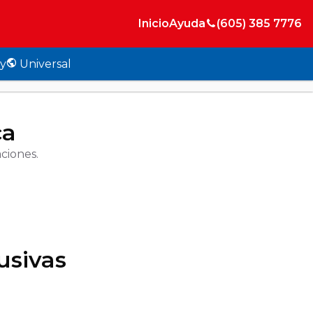
Inicio
Ayuda
(605) 385 7776
y
Universal
ca
ciones.
usivas